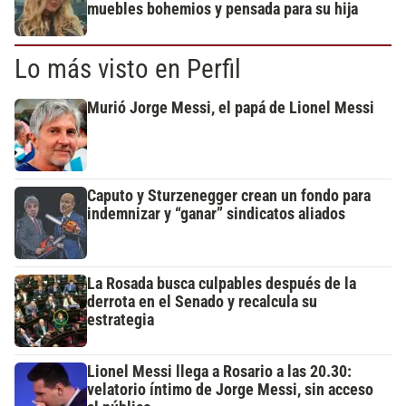
muebles bohemios y pensada para su hija
Lo más visto en Perfil
Murió Jorge Messi, el papá de Lionel Messi
Caputo y Sturzenegger crean un fondo para
indemnizar y “ganar” sindicatos aliados
La Rosada busca culpables después de la
derrota en el Senado y recalcula su
estrategia
Lionel Messi llega a Rosario a las 20.30:
velatorio íntimo de Jorge Messi, sin acceso