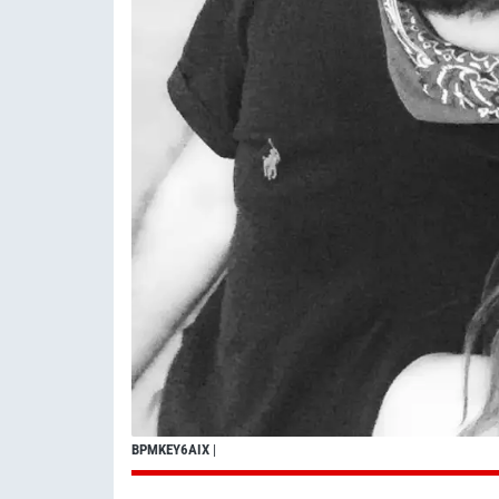
BPMKEY6AIX
|