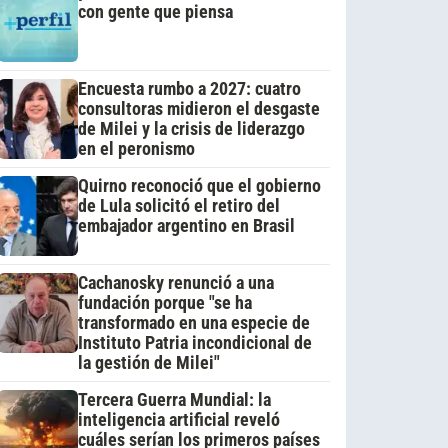
con gente que piensa
Encuesta rumbo a 2027: cuatro
consultoras midieron el desgaste
de Milei y la crisis de liderazgo
en el peronismo
Quirno reconoció que el gobierno
de Lula solicitó el retiro del
embajador argentino en Brasil
Cachanosky renunció a una
fundación porque "se ha
transformado en una especie de
Instituto Patria incondicional de
la gestión de Milei"
Tercera Guerra Mundial: la
inteligencia artificial reveló
cuáles serían los primeros países