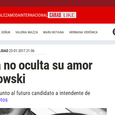
ALEZA
MODA
INTERNACIONAL
CARAS MIAMI
 SEÑUK
VALERIA MAZZA
MARU BOTANA
HERMANA VERÓNICA
CARAS BRASIL
CARAS URUGUAY
IDAD
23-01-2017 21:06
a no oculta su amor
owski
unto al futuro candidato a intendente de
otos