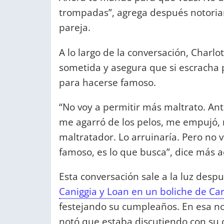
trompadas”, agrega después notoria
pareja.
A lo largo de la conversación, Charlo
sometida y asegura que si escracha 
para hacerse famoso.
“No voy a permitir más maltrato. An
me agarró de los pelos, me empujó, 
maltratador. Lo arruinaría. Pero no
famoso, es lo que busca”, dice más ad
Esta conversación sale a la luz desp
Caniggia y Loan en un boliche de Car
festejando su cumpleaños. En esa no
notó que estaba discutiendo con su c