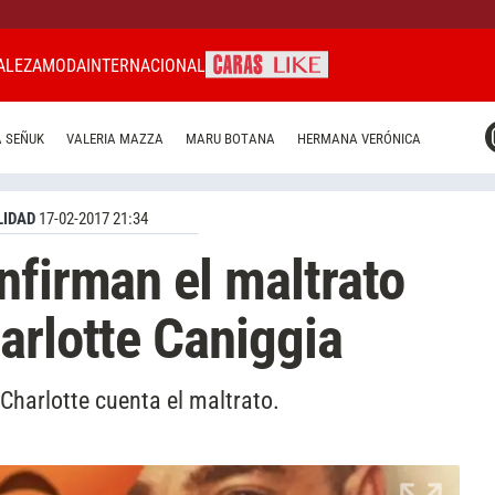
ALEZA
MODA
INTERNACIONAL
CARAS MIAMI
 SEÑUK
VALERIA MAZZA
MARU BOTANA
HERMANA VERÓNICA
CARAS BRASIL
CARAS URUGUAY
IDAD
17-02-2017 21:34
nfirman el maltrato
arlotte Caniggia
Charlotte cuenta el maltrato.