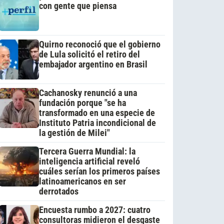
con gente que piensa
Quirno reconoció que el gobierno
de Lula solicitó el retiro del
embajador argentino en Brasil
Cachanosky renunció a una
fundación porque "se ha
transformado en una especie de
Instituto Patria incondicional de
la gestión de Milei"
Tercera Guerra Mundial: la
inteligencia artificial reveló
cuáles serían los primeros países
latinoamericanos en ser
derrotados
Encuesta rumbo a 2027: cuatro
consultoras midieron el desgaste