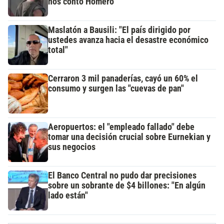
nos contó Homero"
Maslatón a Bausili: "El país dirigido por
ustedes avanza hacia el desastre económico
total"
Cerraron 3 mil panaderías, cayó un 60% el
consumo y surgen las "cuevas de pan"
Aeropuertos: el "empleado fallado" debe
tomar una decisión crucial sobre Eurnekian y
sus negocios
El Banco Central no pudo dar precisiones
sobre un sobrante de $4 billones: "En algún
lado están"