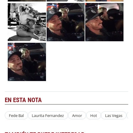
EN ESTA NOTA
Fede Bal
Laurita Fernandez
Amor
Hot
Las Vegas
P