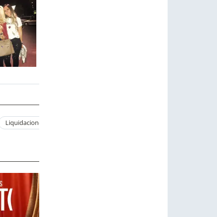
Liquidaciones
Rebajas
Buena Vida
Gasto
Rico