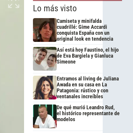
Lo más visto
Camiseta y minifalda
cuadrillé: Gime Accardi
conquista España con un
original look en tendencia
Así está hoy Faustino, el hijo
de Eva Bargiela y Gianluca
Simeone
Entramos al living de Juliana
Awada en su casa en La
Patagonia: rústico y con
ventanales increíbles
De qué murió Leandro Rud,
el histórico representante de
modelos