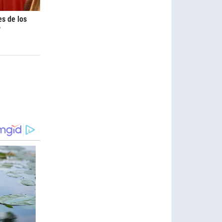
es de los
6