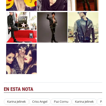
EN ESTA NOTA
Karina Jelinek
Criss Angel
Paz Cornu
Karina Jelinek
Paz