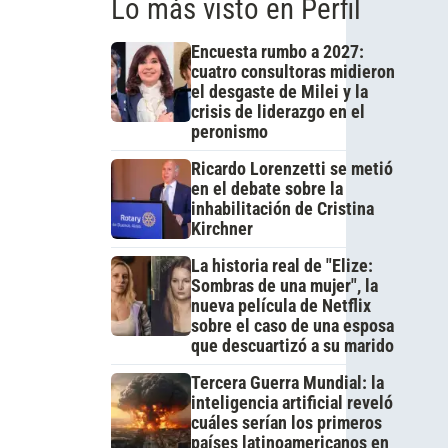
Lo más visto en Perfil
Encuesta rumbo a 2027:
cuatro consultoras midieron
el desgaste de Milei y la
crisis de liderazgo en el
peronismo
Ricardo Lorenzetti se metió
en el debate sobre la
inhabilitación de Cristina
Kirchner
La historia real de "Elize:
Sombras de una mujer", la
nueva película de Netflix
sobre el caso de una esposa
que descuartizó a su marido
Tercera Guerra Mundial: la
inteligencia artificial reveló
cuáles serían los primeros
países latinoamericanos en