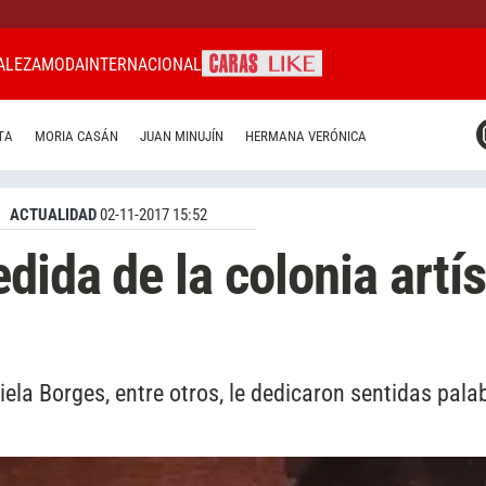
ALEZA
MODA
INTERNACIONAL
CARAS MIAMI
TA
MORIA CASÁN
JUAN MINUJÍN
HERMANA VERÓNICA
CARAS BRASIL
CARAS URUGUAY
ACTUALIDAD
02-11-2017 15:52
ida de la colonia artís
ela Borges, entre otros, le dedicaron sentidas pala