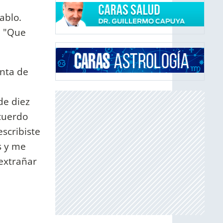
ablo.
: "Que
enta de
de diez
cuerdo
scribiste
s y me
 extrañar