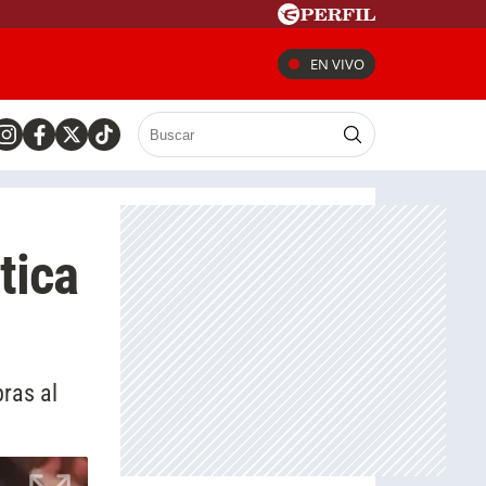
EN VIVO
tica
bras al