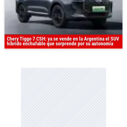
Chery Tiggo 7 CSH: ya se vende en la Argentina el SUV
híbrido enchufable que sorprende por su autonomía