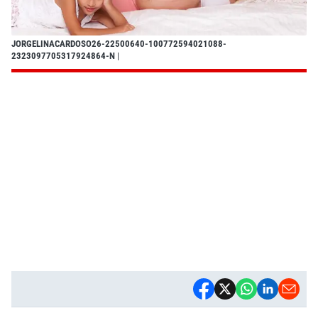
JORGELINACARDOSO26-22500640-100772594021088-
2323097705317924864-N
|