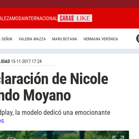
ALEZA
MODA
INTERNACIONAL
CARAS MIAMI
 SEÑUK
VALERIA MAZZA
MARU BOTANA
HERMANA VERÓNICA
CARAS BRASIL
CARAS URUGUAY
IDAD
15-11-2017 17:24
laración de Nicole
ndo Moyano
ldplay, la modelo dedicó una emocionante
os