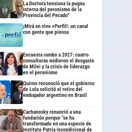
La Doctora tensiona la pugna
interna del peronismo de la
Provincia del Pecado"
¡Mirá en vivo +Perfil!: un canal
con gente que piensa
Encuesta rumbo a 2027: cuatro
consultoras midieron el desgaste
de Milei y la crisis de liderazgo
en el peronismo
Quirno reconoció que el gobierno
de Lula solicitó el retiro del
embajador argentino en Brasil
Cachanosky renunció a una
fundación porque "se ha
transformado en una especie de
Instituto Patria incondicional de