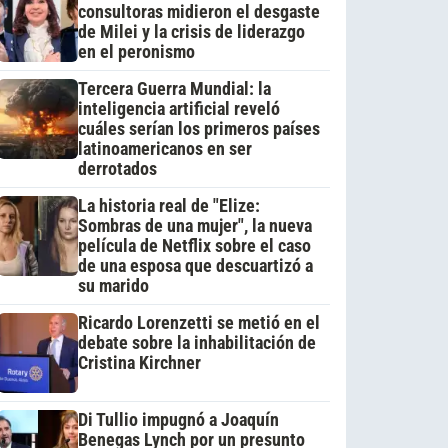
consultoras midieron el desgaste
de Milei y la crisis de liderazgo
en el peronismo
Tercera Guerra Mundial: la
inteligencia artificial reveló
cuáles serían los primeros países
latinoamericanos en ser
derrotados
La historia real de "Elize:
Sombras de una mujer", la nueva
película de Netflix sobre el caso
de una esposa que descuartizó a
su marido
Ricardo Lorenzetti se metió en el
debate sobre la inhabilitación de
Cristina Kirchner
Di Tullio impugnó a Joaquín
Benegas Lynch por un presunto