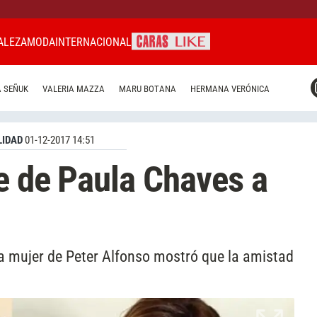
ALEZA
MODA
INTERNACIONAL
CARAS MIAMI
 SEÑUK
VALERIA MAZZA
MARU BOTANA
HERMANA VERÓNICA
CARAS BRASIL
CARAS URUGUAY
IDAD
01-12-2017 14:51
e de Paula Chaves a
la mujer de Peter Alfonso mostró que la amistad