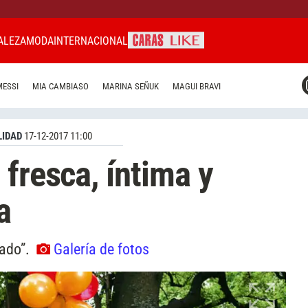
ALEZA
MODA
INTERNACIONAL
CARAS MIAMI
MESSI
MIA CAMBIASO
MARINA SEÑUK
MAGUI BRAVI
CARAS BRASIL
CARAS URUGUAY
IDAD
17-12-2017 11:00
fresca, íntima y
a
gado”.
Galería de fotos