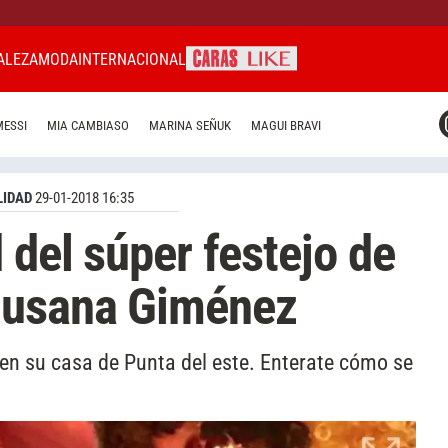
ALEZA
MODA
INTERNACIONAL
CARAS MIAMI
MESSI
MIA CAMBIASO
MARINA SEÑUK
MAGUI BRAVI
CARAS BRASIL
CARAS URUGUAY
IDAD
29-01-2018 16:35
 del súper festejo de
Susana Giménez
 en su casa de Punta del este. Enterate cómo se