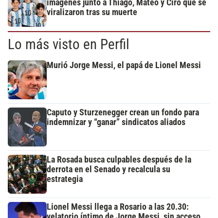
imágenes junto a Thiago, Mateo y Ciro que se
viralizaron tras su muerte
Lo más visto en Perfil
Murió Jorge Messi, el papá de Lionel Messi
Caputo y Sturzenegger crean un fondo para
indemnizar y “ganar” sindicatos aliados
La Rosada busca culpables después de la
derrota en el Senado y recalcula su
estrategia
Lionel Messi llega a Rosario a las 20.30:
velatorio íntimo de Jorge Messi, sin acceso