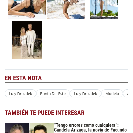
EN ESTA NOTA
Luly Drozdek
Punta Del Este
Luly Drozdek
Modelo
Act
TAMBIÉN TE PUEDE INTERESAR
“Tengo errores como cualquiera”:
Candela Arizaga, la novia de Facundo