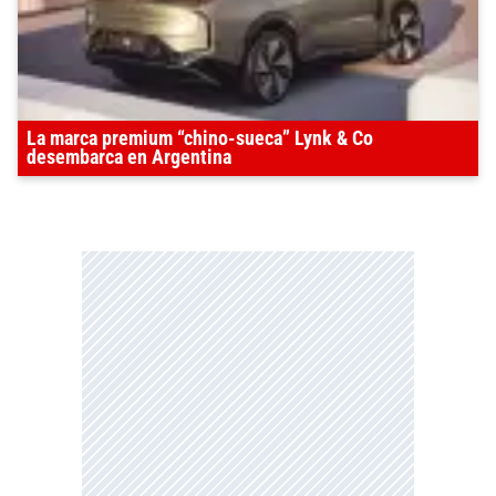
La marca premium “chino-sueca” Lynk & Co
desembarca en Argentina