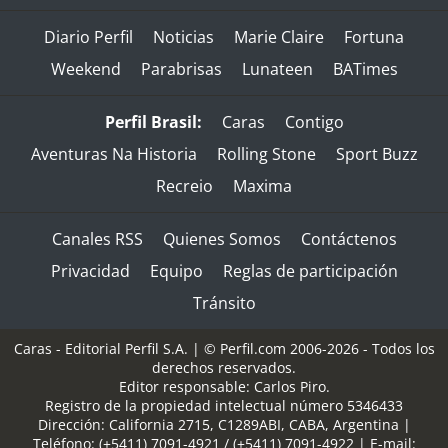
Diario Perfil
Noticias
Marie Claire
Fortuna
Weekend
Parabrisas
Lunateen
BATimes
Perfil Brasil:
Caras
Contigo
Aventuras Na Historia
Rolling Stone
Sport Buzz
Recreio
Maxima
Canales RSS
Quienes Somos
Contáctenos
Privacidad
Equipo
Reglas de participación
Tránsito
Caras - Editorial Perfil S.A.
| © Perfil.com 2006-2026 - Todos los
derechos reservados.
Editor responsable: Carlos Piro.
Registro de la propiedad intelectual número 5346433
Dirección:
California 2715
,
C1289ABI
,
CABA, Argentina
|
Teléfono:
(+5411) 7091-4921
/
(+5411) 7091-4922
| E-mail: