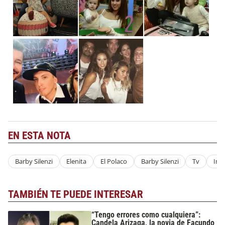
EN ESTA NOTA
Barby Silenzi
Elenita
El Polaco
Barby Silenzi
Tv
Infr
TAMBIÉN TE PUEDE INTERESAR
“Tengo errores como cualquiera”:
Candela Arizaga, la novia de Facundo