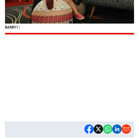
BARBY1
|