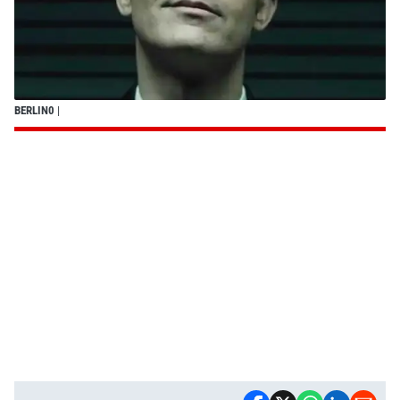
BERLIN0
|