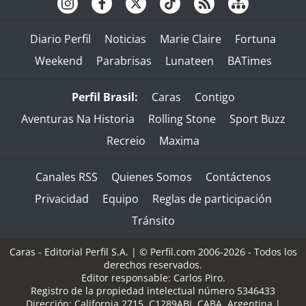
Diario Perfil
Noticias
Marie Claire
Fortuna
Weekend
Parabrisas
Lunateen
BATimes
Perfil Brasil:
Caras
Contigo
Aventuras Na Historia
Rolling Stone
Sport Buzz
Recreio
Maxima
Canales RSS
Quienes Somos
Contáctenos
Privacidad
Equipo
Reglas de participación
Tránsito
Caras - Editorial Perfil S.A.
| © Perfil.com 2006-2026 - Todos los
derechos reservados.
Editor responsable: Carlos Piro.
Registro de la propiedad intelectual número 5346433
Dirección:
California 2715
,
C1289ABI
,
CABA, Argentina
|