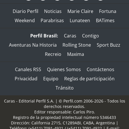
Diario Perfil
Noticias
Marie Claire
Fortuna
Weekend
Parabrisas
Lunateen
BATimes
Perfil Brasil:
Caras
Contigo
Aventuras Na Historia
Rolling Stone
Sport Buzz
Recreio
Maxima
Canales RSS
Quienes Somos
Contáctenos
Privacidad
Equipo
Reglas de participación
Tránsito
Caras - Editorial Perfil S.A.
| © Perfil.com 2006-2026 - Todos los
derechos reservados.
Editor responsable: Carlos Piro.
Registro de la propiedad intelectual número 5346433
Dirección:
California 2715
,
C1289ABI
,
CABA, Argentina
|
Teléfono:
(+5411) 7091-4921
/
(+5411) 7091-4922
| E-mail: