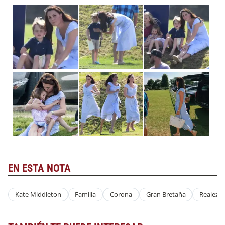
EN ESTA NOTA
Kate Middleton
Familia
Corona
Gran Bretaña
Realeza 