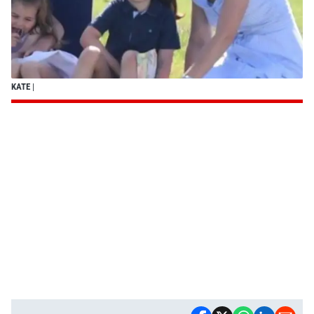
KATE
|