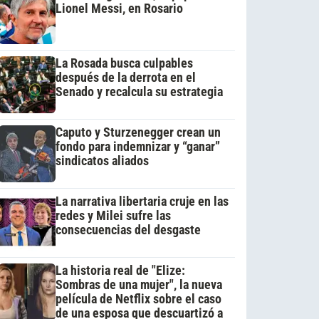
Lionel Messi, en Rosario
La Rosada busca culpables
después de la derrota en el
Senado y recalcula su estrategia
Caputo y Sturzenegger crean un
fondo para indemnizar y “ganar”
sindicatos aliados
La narrativa libertaria cruje en las
redes y Milei sufre las
consecuencias del desgaste
La historia real de "Elize:
Sombras de una mujer", la nueva
película de Netflix sobre el caso
de una esposa que descuartizó a