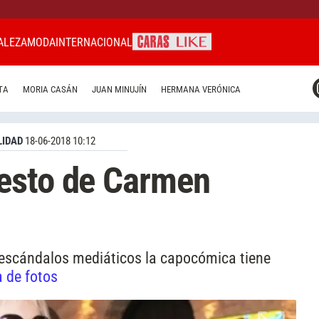
ALEZA
MODA
INTERNACIONAL
CARAS MIAMI
TA
MORIA CASÁN
JUAN MINUJÍN
HERMANA VERÓNICA
CARAS BRASIL
CARAS URUGUAY
IDAD
18-06-2018 10:12
esto de Carmen
os escándalos mediáticos la capocómica tiene
a de fotos