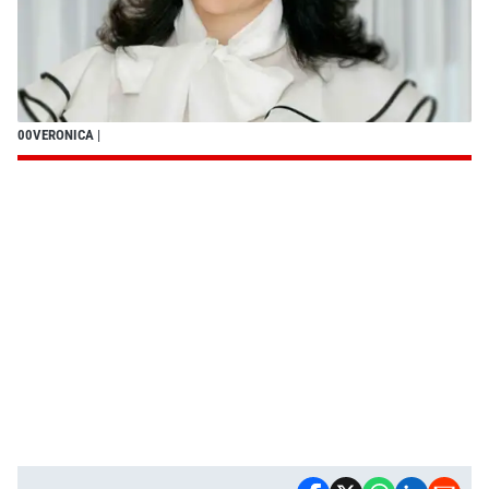
00VERONICA
|