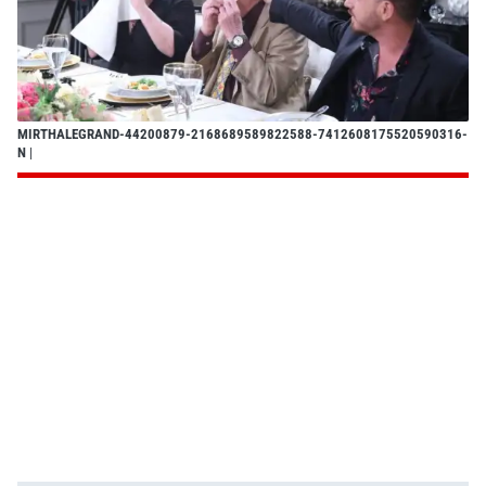
MIRTHALEGRAND-44200879-2168689589822588-7412608175520590316-
N
|