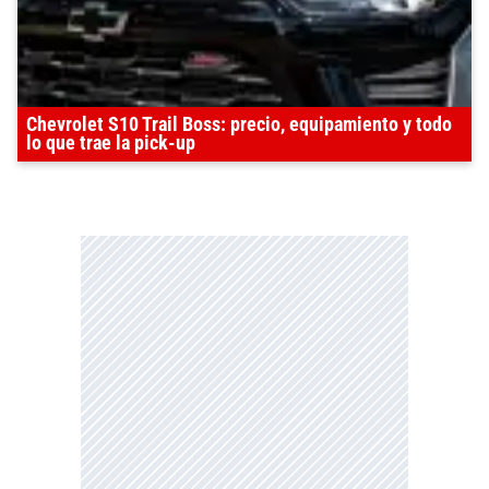
Chevrolet S10 Trail Boss: precio, equipamiento y todo
lo que trae la pick-up