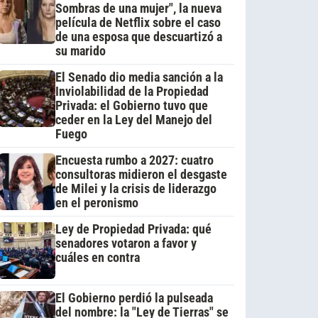
Sombras de una mujer", la nueva
película de Netflix sobre el caso
de una esposa que descuartizó a
su marido
El Senado dio media sanción a la
Inviolabilidad de la Propiedad
Privada: el Gobierno tuvo que
ceder en la Ley del Manejo del
Fuego
Encuesta rumbo a 2027: cuatro
consultoras midieron el desgaste
de Milei y la crisis de liderazgo
en el peronismo
Ley de Propiedad Privada: qué
senadores votaron a favor y
cuáles en contra
El Gobierno perdió la pulseada
del nombre: la "Ley de Tierras" se