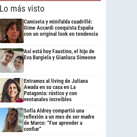
Lo más visto
Camiseta y minifalda cuadrillé:
Gime Accardi conquista España
con un original look en tendencia
Así está hoy Faustino, el hijo de
Eva Bargiela y Gianluca Simeone
Entramos al living de Juliana
Awada en su casa en La
Patagonia: rústico y con
ventanales increíbles
Sofía Aldrey compartió una
reflexión a un mes de ser madre
de Marco: “Fue aprender a
confiar”