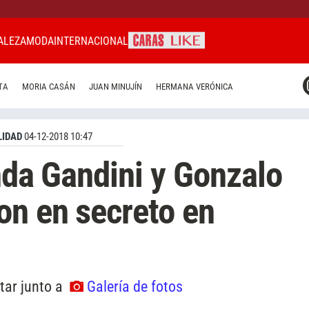
ALEZA
MODA
INTERNACIONAL
CARAS MIAMI
TA
MORIA CASÁN
JUAN MINUJÍN
HERMANA VERÓNICA
CARAS BRASIL
CARAS URUGUAY
IDAD
04-12-2018 10:47
enda Gandini y Gonzalo
on en secreto en
ltar junto a
Galería de fotos