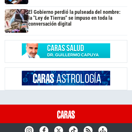
El Gobierno perdió la pulseada del nombre:
la "Ley de Tierras" se impuso en toda la
conversación digital