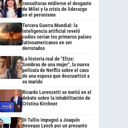
consultoras midieron el desgaste
de Milei y la crisis de liderazgo
en el peronismo
Tercera Guerra Mundial: la
inteligencia artificial reveló
cuáles serían los primeros países
latinoamericanos en ser
derrotados
La historia real de "Elize:
Sombras de una mujer", la nueva
película de Netflix sobre el caso
de una esposa que descuartizó a
su marido
Ricardo Lorenzetti se metió en el
debate sobre la inhabilitación de
Cristina Kirchner
Di Tullio impugnó a Joaquín
Benegas Lynch por un presunto