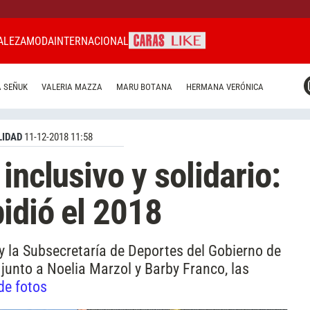
ALEZA
MODA
INTERNACIONAL
CARAS MIAMI
 SEÑUK
VALERIA MAZZA
MARU BOTANA
HERMANA VERÓNICA
CARAS BRASIL
CARAS URUGUAY
IDAD
11-12-2018 11:58
inclusivo y solidario:
idió el 2018
y la Subsecretaría de Deportes del Gobierno de
junto a Noelia Marzol y Barby Franco, las
de fotos