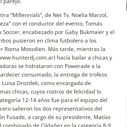
o parejo.
a tira “Millennials”, de Net Tv, Noelia Marzol,
beza” con el conductor del evento, Tomás
ink Soccer, encabezado por Gaby Bukmaier y el
bos pusieron en clima futbolero a los
cer Roma Mossdien. Más tarde, mientras la
www.hunterdj.com.ar) hacía bailar a chicas y
gadoras se hidrataron con Powerade a la
atardecer consumado, la entrega de trofeos
s”, Luisa Drozdek, como encargada de
mas chicas, cuyos rostros de felicidad lo
categoría 12-14 años fue para el equipo del
cero salieron los dos representativos del
ión Fusade, a cargo de su presidente, Matías
al combinado de Cildañez en la categoría 8-9