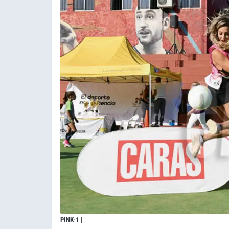
PINK-1
|