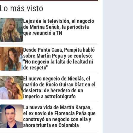
Lo más visto
Lejos de la televisión, el negocio
de Marina Señuk, la periodista
que renunció a TN
Desde Punta Cana, Pampita habló
sobre Martín Pepa y se confesó:
"No negocio la falta de lealtad ni
de respeto"
El nuevo negocio de Nicolás, el
marido de Rocío Guirao Díaz en el
desierto: de heredero de un
imperio a astrofotógrafo
La nueva vida de Martín Karpan,
el ex novio de Florencia Peña que
construyó un negocio con ella y
ahora triunfa en Colombia