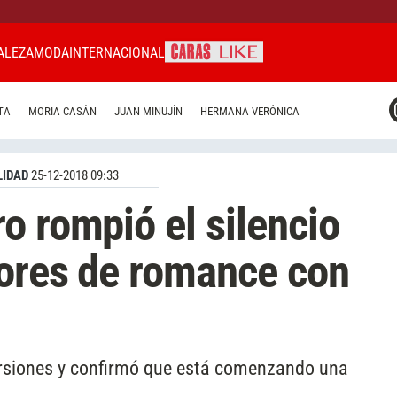
ALEZA
MODA
INTERNACIONAL
CARAS MIAMI
TA
MORIA CASÁN
JUAN MINUJÍN
HERMANA VERÓNICA
CARAS BRASIL
CARAS URUGUAY
IDAD
25-12-2018 09:33
o rompió el silencio
mores de romance con
 versiones y confirmó que está comenzando una