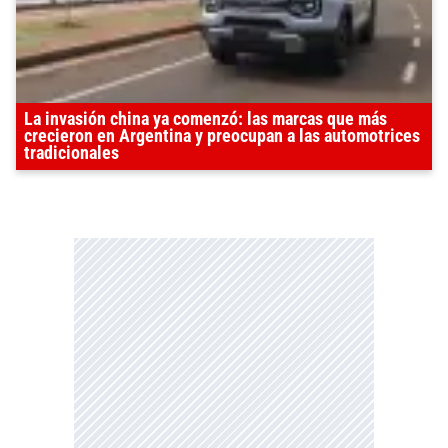
La invasión china ya comenzó: las marcas que más
crecieron en Argentina y preocupan a las automotrices
tradicionales