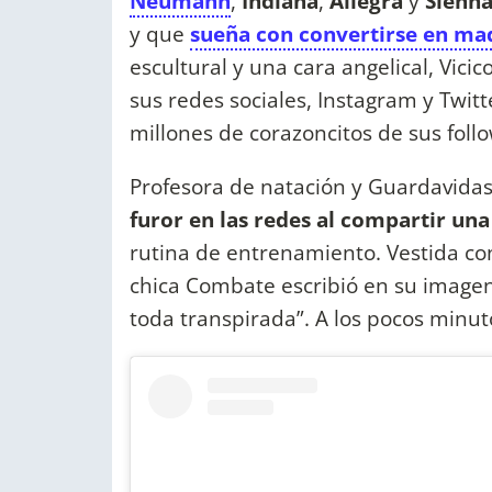
Neumann
,
Indiana
,
Allegra
y
Sienn
y que
sueña con convertirse en mad
escultural y una cara angelical, Vicic
sus redes sociales, Instagram y Twit
millones de corazoncitos de sus follo
Profesora de natación y Guardavidas 
furor en las redes al compartir una
rutina de entrenamiento. Vestida co
chica Combate escribió en su imagen:
toda transpirada”. A los pocos minuto