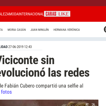
ALEZA
MODA
INTERNACIONAL
CARAS MIAMI
TA
MORIA CASÁN
JUAN MINUJÍN
HERMANA VERÓNICA
CARAS BRASIL
CARAS URUGUAY
IDAD
27-06-2019 12:43
iciconte sin
evolucionó las redes
 de Fabián Cubero compartió una selfie al
 fotos