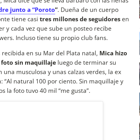
a
, Mica dice que se lleva bárbaro con las nenas
re junto a “Poroto
”
. Dueña de un cuerpo
onte tiene casi
tres millones de seguidores
en
ter y cada vez que sube un posteo recibe
wers. Incluso tiene su propio club fans.
recibida en su Mar del Plata natal,
Mica hizo
 foto sin maquillaje
luego de terminar su
n una musculosa y unas calzas verdes, la ex
 “Al natural 100 por ciento. Sin maquillaje y
s la foto tuvo 40 mil “me gusta”.