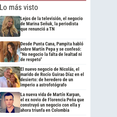
Lo más visto
Lejos de la televisión, el negocio
de Marina Señuk, la periodista
que renunció a TN
Desde Punta Cana, Pampita habló
sobre Martín Pepa y se confesó:
"No negocio la falta de lealtad ni
de respeto"
El nuevo negocio de Nicolás, el
marido de Rocío Guirao Díaz en el
desierto: de heredero de un
imperio a astrofotógrafo
La nueva vida de Martín Karpan,
el ex novio de Florencia Peña que
construyó un negocio con ella y
ahora triunfa en Colombia