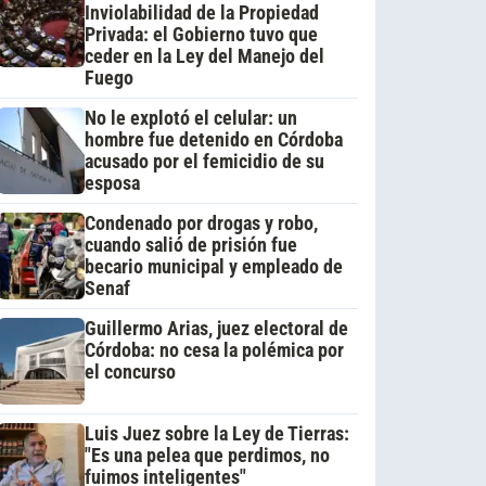
Inviolabilidad de la Propiedad
Privada: el Gobierno tuvo que
ceder en la Ley del Manejo del
Fuego
No le explotó el celular: un
hombre fue detenido en Córdoba
acusado por el femicidio de su
esposa
Condenado por drogas y robo,
cuando salió de prisión fue
becario municipal y empleado de
Senaf
Guillermo Arias, juez electoral de
Córdoba: no cesa la polémica por
el concurso
Luis Juez sobre la Ley de Tierras:
"Es una pelea que perdimos, no
fuimos inteligentes"