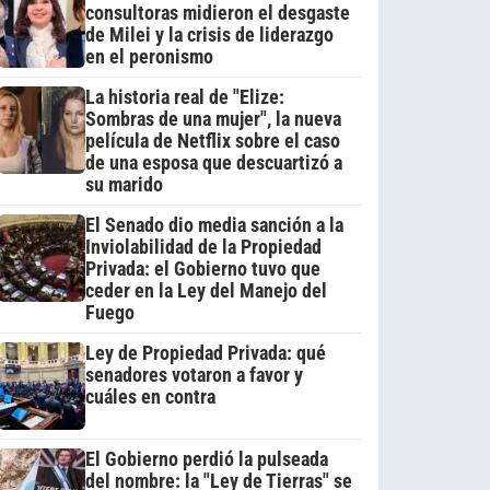
consultoras midieron el desgaste
de Milei y la crisis de liderazgo
en el peronismo
La historia real de "Elize:
Sombras de una mujer", la nueva
película de Netflix sobre el caso
de una esposa que descuartizó a
su marido
El Senado dio media sanción a la
Inviolabilidad de la Propiedad
Privada: el Gobierno tuvo que
ceder en la Ley del Manejo del
Fuego
Ley de Propiedad Privada: qué
senadores votaron a favor y
cuáles en contra
El Gobierno perdió la pulseada
del nombre: la "Ley de Tierras" se