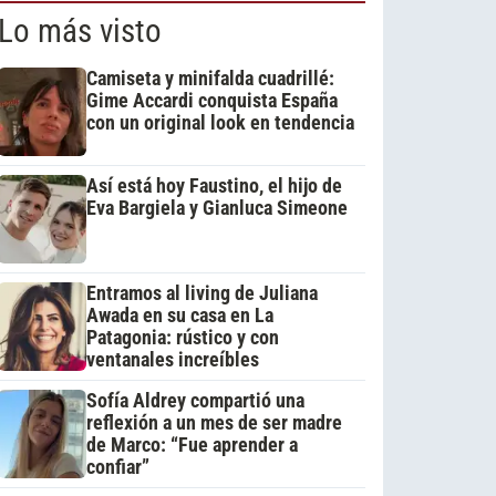
Lo más visto
Camiseta y minifalda cuadrillé:
Gime Accardi conquista España
con un original look en tendencia
Así está hoy Faustino, el hijo de
Eva Bargiela y Gianluca Simeone
Entramos al living de Juliana
Awada en su casa en La
Patagonia: rústico y con
ventanales increíbles
Sofía Aldrey compartió una
reflexión a un mes de ser madre
de Marco: “Fue aprender a
confiar”