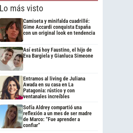
Lo más visto
Camiseta y minifalda cuadrillé:
Gime Accardi conquista España
con un original look en tendencia
Así está hoy Faustino, el hijo de
Eva Bargiela y Gianluca Simeone
Entramos al living de Juliana
Awada en su casa en La
Patagonia: rústico y con
ventanales increíbles
Sofía Aldrey compartió una
reflexión a un mes de ser madre
de Marco: “Fue aprender a
confiar”