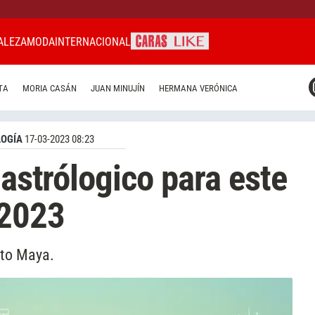
ALEZA
MODA
INTERNACIONAL
CARAS MIAMI
TA
MORIA CASÁN
JUAN MINUJÍN
HERMANA VERÓNICA
CARAS BRASIL
CARAS URUGUAY
OGÍA
17-03-2023 08:23
 astrólogico para este
 2023
ito Maya.