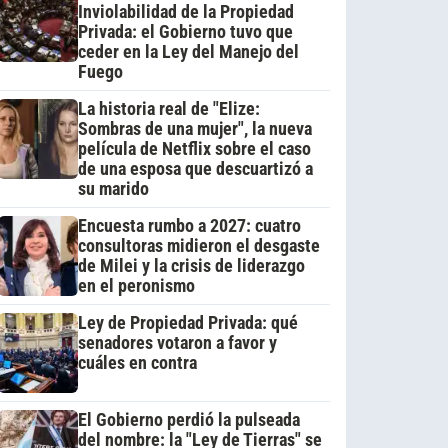
Inviolabilidad de la Propiedad
Privada: el Gobierno tuvo que
ceder en la Ley del Manejo del
Fuego
La historia real de "Elize:
Sombras de una mujer", la nueva
película de Netflix sobre el caso
de una esposa que descuartizó a
su marido
Encuesta rumbo a 2027: cuatro
consultoras midieron el desgaste
de Milei y la crisis de liderazgo
en el peronismo
Ley de Propiedad Privada: qué
senadores votaron a favor y
cuáles en contra
El Gobierno perdió la pulseada
del nombre: la "Ley de Tierras" se