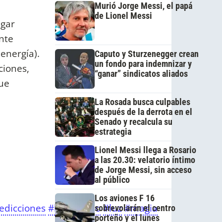
Murió Jorge Messi, el papá
de Lionel Messi
ugar
nte
energía).
Caputo y Sturzenegger crean
un fondo para indemnizar y
ciones,
“ganar” sindicatos aliados
que
La Rosada busca culpables
después de la derrota en el
Senado y recalcula su
estrategia
Lionel Messi llega a Rosario
a las 20.30: velatorio íntimo
de Jorge Messi, sin acceso
al público
Los aviones F 16
edicciones
#horoscopo
#luz
#magia
sobrevolarán el centro
porteño y el lunes