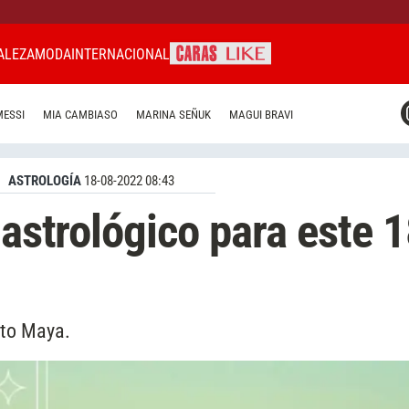
ALEZA
MODA
INTERNACIONAL
CARAS MIAMI
MESSI
MIA CAMBIASO
MARINA SEÑUK
MAGUI BRAVI
CARAS BRASIL
CARAS URUGUAY
ASTROLOGÍA
18-08-2022 08:43
 astrológico para este 
ito Maya.