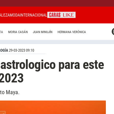
ALEZA
MODA
INTERNACIONAL
CARAS MIAMI
TA
MORIA CASÁN
JUAN MINUJÍN
HERMANA VERÓNICA
CARAS BRASIL
CARAS URUGUAY
OGÍA
29-03-2023 09:10
 astrologico para este
 2023
ito Maya.