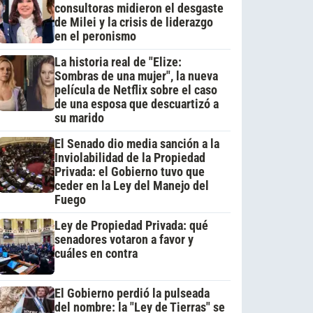
consultoras midieron el desgaste
de Milei y la crisis de liderazgo
en el peronismo
La historia real de "Elize:
Sombras de una mujer", la nueva
película de Netflix sobre el caso
de una esposa que descuartizó a
su marido
El Senado dio media sanción a la
Inviolabilidad de la Propiedad
Privada: el Gobierno tuvo que
ceder en la Ley del Manejo del
Fuego
Ley de Propiedad Privada: qué
senadores votaron a favor y
cuáles en contra
El Gobierno perdió la pulseada
del nombre: la "Ley de Tierras" se