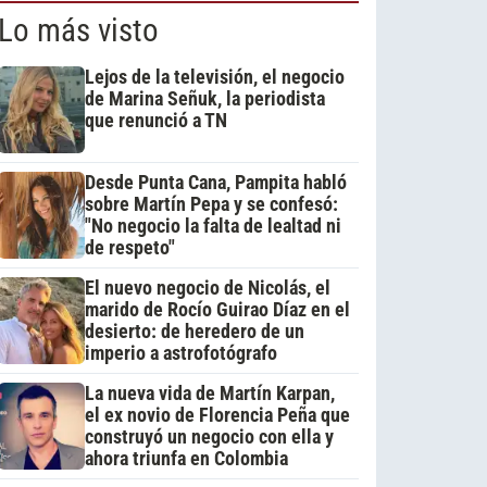
Lo más visto
Lejos de la televisión, el negocio
de Marina Señuk, la periodista
que renunció a TN
Desde Punta Cana, Pampita habló
sobre Martín Pepa y se confesó:
"No negocio la falta de lealtad ni
de respeto"
El nuevo negocio de Nicolás, el
marido de Rocío Guirao Díaz en el
desierto: de heredero de un
imperio a astrofotógrafo
La nueva vida de Martín Karpan,
el ex novio de Florencia Peña que
construyó un negocio con ella y
ahora triunfa en Colombia