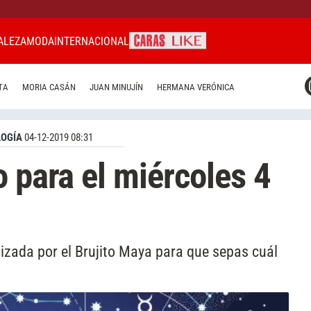
ALEZA
MODA
INTERNACIONAL
CARAS MIAMI
TA
MORIA CASÁN
JUAN MINUJÍN
HERMANA VERÓNICA
CARAS BRASIL
CARAS URUGUAY
OGÍA
04-12-2019 08:31
o para el miércoles 4
izada por el Brujito Maya para que sepas cuál