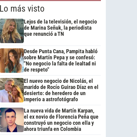
Lo más visto
Lejos de la televisión, el negocio
de Marina Señuk, la periodista
que renunció a TN
Desde Punta Cana, Pampita habló
sobre Martín Pepa y se confesó:
"No negocio la falta de lealtad ni
de respeto"
El nuevo negocio de Nicolás, el
marido de Rocío Guirao Díaz en el
desierto: de heredero de un
imperio a astrofotógrafo
La nueva vida de Martín Karpan,
el ex novio de Florencia Peña que
construyó un negocio con ella y
ahora triunfa en Colombia