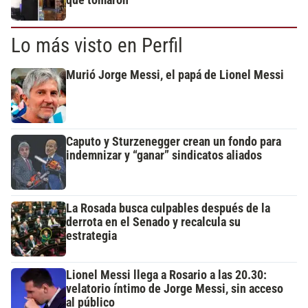
que tomaron
Lo más visto en Perfil
Murió Jorge Messi, el papá de Lionel Messi
Caputo y Sturzenegger crean un fondo para
indemnizar y “ganar” sindicatos aliados
La Rosada busca culpables después de la
derrota en el Senado y recalcula su
estrategia
Lionel Messi llega a Rosario a las 20.30:
velatorio íntimo de Jorge Messi, sin acceso
al público