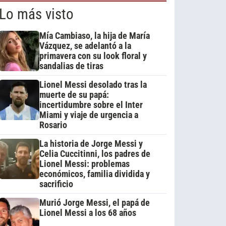
Lo más visto
Mía Cambiaso, la hija de María
Vázquez, se adelantó a la
primavera con su look floral y
sandalias de tiras
Lionel Messi desolado tras la
muerte de su papá:
incertidumbre sobre el Inter
Miami y viaje de urgencia a
Rosario
La historia de Jorge Messi y
Celia Cuccitinni, los padres de
Lionel Messi: problemas
económicos, familia dividida y
sacrificio
Murió Jorge Messi, el papá de
Lionel Messi a los 68 años