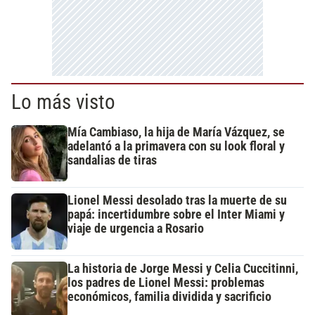
Lo más visto
Mía Cambiaso, la hija de María Vázquez, se
adelantó a la primavera con su look floral y
sandalias de tiras
Lionel Messi desolado tras la muerte de su
papá: incertidumbre sobre el Inter Miami y
viaje de urgencia a Rosario
La historia de Jorge Messi y Celia Cuccitinni,
los padres de Lionel Messi: problemas
económicos, familia dividida y sacrificio