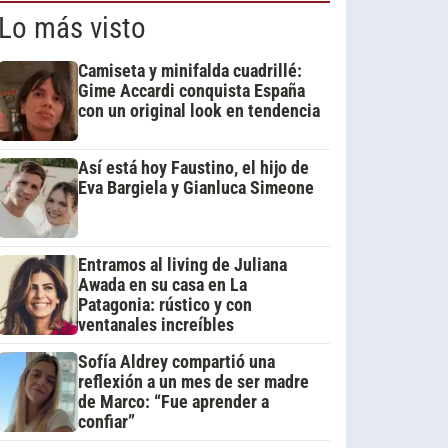
Lo más visto
Camiseta y minifalda cuadrillé:
Gime Accardi conquista España
con un original look en tendencia
Así está hoy Faustino, el hijo de
Eva Bargiela y Gianluca Simeone
Entramos al living de Juliana
Awada en su casa en La
Patagonia: rústico y con
ventanales increíbles
Sofía Aldrey compartió una
reflexión a un mes de ser madre
de Marco: “Fue aprender a
confiar”