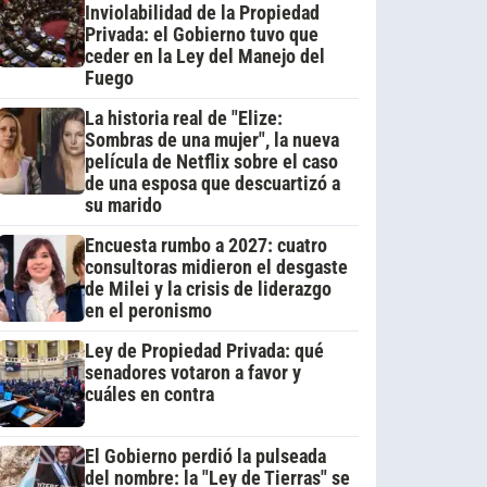
Inviolabilidad de la Propiedad
Privada: el Gobierno tuvo que
ceder en la Ley del Manejo del
Fuego
La historia real de "Elize:
Sombras de una mujer", la nueva
película de Netflix sobre el caso
de una esposa que descuartizó a
su marido
Encuesta rumbo a 2027: cuatro
consultoras midieron el desgaste
de Milei y la crisis de liderazgo
en el peronismo
Ley de Propiedad Privada: qué
senadores votaron a favor y
cuáles en contra
El Gobierno perdió la pulseada
del nombre: la "Ley de Tierras" se