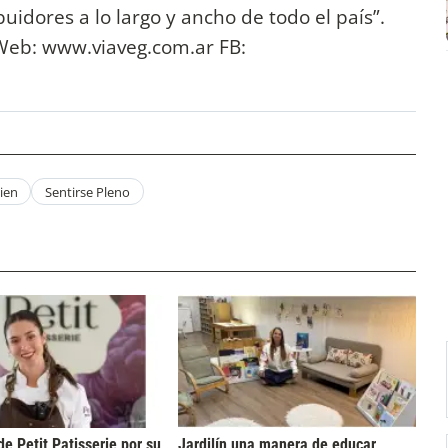
uidores a lo largo y ancho de todo el país”.
eb: www.viaveg.com.ar FB:
Bien
Sentirse Pleno
de Petit Patisserie por su
Jardilín una manera de educar