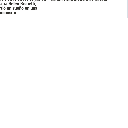
aría Belén Brunetti,
rtió un sueño en una
propósito