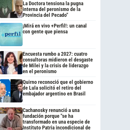
La Doctora tensiona la pugna
interna del peronismo de la
Provincia del Pecado"
¡Mirá en vivo +Perfil!: un canal
con gente que piensa
Encuesta rumbo a 2027: cuatro
consultoras midieron el desgaste
de Milei y la crisis de liderazgo
en el peronismo
Quirno reconoció que el gobierno
de Lula solicitó el retiro del
embajador argentino en Brasil
Cachanosky renunció a una
fundación porque "se ha
transformado en una especie de
Instituto Patria incondicional de