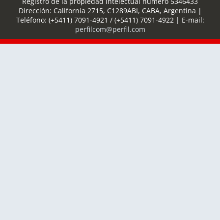
Registro de la propiedad intelectual número 5346433
Dirección:
California 2715
,
C1289ABI
,
CABA, Argentina
|
Teléfono:
(+5411) 7091-4921
/
(+5411) 7091-4922
| E-mail:
perfilcom@perfil.com