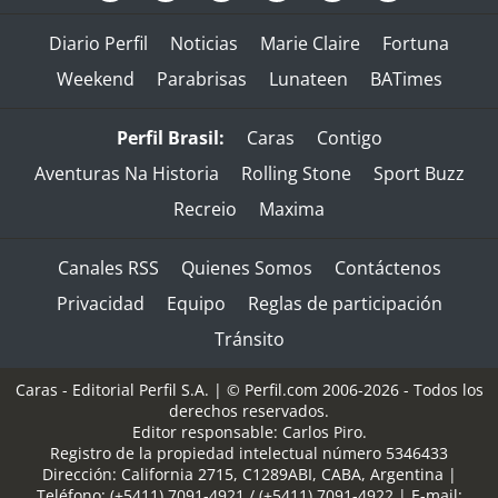
Diario Perfil
Noticias
Marie Claire
Fortuna
Weekend
Parabrisas
Lunateen
BATimes
Perfil Brasil:
Caras
Contigo
Aventuras Na Historia
Rolling Stone
Sport Buzz
Recreio
Maxima
Canales RSS
Quienes Somos
Contáctenos
Privacidad
Equipo
Reglas de participación
Tránsito
Caras - Editorial Perfil S.A.
| © Perfil.com 2006-2026 - Todos los
derechos reservados.
Editor responsable: Carlos Piro.
Registro de la propiedad intelectual número 5346433
Dirección:
California 2715
,
C1289ABI
,
CABA, Argentina
|
Teléfono:
(+5411) 7091-4921
/
(+5411) 7091-4922
| E-mail: