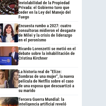
Inviolabilidad de la Propiedad
Privada: el Gobierno tuvo que
ceder en la Ley del Manejo del
Fuego
Encuesta rumbo a 2027: cuatro
consultoras midieron el desgaste
de Milei y la crisis de liderazgo
en el peronismo
Ricardo Lorenzetti se metió en el
debate sobre la inhabilitación de
Cristina Kirchner
La historia real de "Elize:
Sombras de una mujer", la nueva
película de Netflix sobre el caso
de una esposa que descuartizó a
su marido
Tercera Guerra Mundial: la
inteligencia artificial reveló