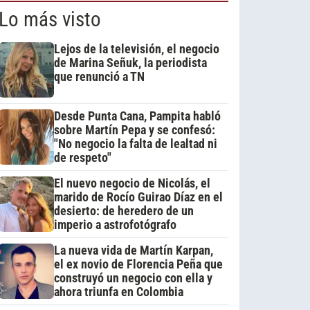
Lo más visto
Lejos de la televisión, el negocio
de Marina Señuk, la periodista
que renunció a TN
Desde Punta Cana, Pampita habló
sobre Martín Pepa y se confesó:
"No negocio la falta de lealtad ni
de respeto"
El nuevo negocio de Nicolás, el
marido de Rocío Guirao Díaz en el
desierto: de heredero de un
imperio a astrofotógrafo
La nueva vida de Martín Karpan,
el ex novio de Florencia Peña que
construyó un negocio con ella y
ahora triunfa en Colombia