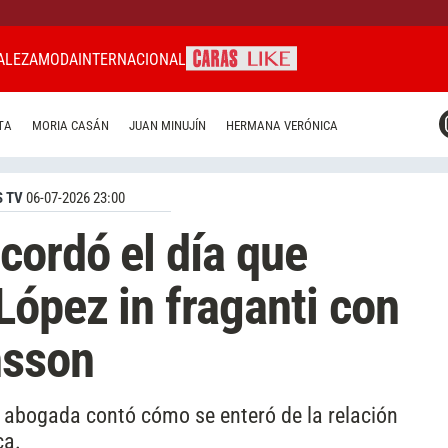
ALEZA
MODA
INTERNACIONAL
CARAS MIAMI
TA
MORIA CASÁN
JUAN MINUJÍN
HERMANA VERÓNICA
CARAS BRASIL
CARAS URUGUAY
 TV
06-07-2026 23:00
cordó el día que
López in fraganti con
nsson
a abogada contó cómo se enteró de la relación
ca.