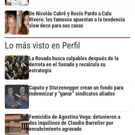
De Nicolás Cabré y Rocío Pardo a Calu
Rivero: los famosos apuestan a la tendencia
slow deco para sus casas
Lo más visto en Perfil
La Rosada busca culpables después de la
derrota en el Senado y recalcula su
estrategia
Caputo y Sturzenegger crean un fondo para
indemnizar y “ganar” sindicatos aliados
Femicidio de Agostina Vega: detuvieron a
dos inquilinos de Claudio Barrelier por
encubrimiento agravado