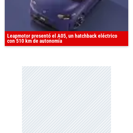
Leapmotor presentó el A05, un hatchback eléctrico
con 510 km de autonomía