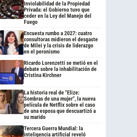
Inviolabilidad de la Propiedad
Privada: el Gobierno tuvo que
ceder en la Ley del Manejo del
Fuego
Encuesta rumbo a 2027: cuatro
consultoras midieron el desgaste
de Milei y la crisis de liderazgo
en el peronismo
Ricardo Lorenzetti se metió en el
debate sobre la inhabilitación de
Cristina Kirchner
La historia real de "Elize:
Sombras de una mujer", la nueva
película de Netflix sobre el caso
de una esposa que descuartizó a
su marido
Tercera Guerra Mundial: la
inteligencia artificial reveló