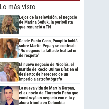
Lo más visto
Lejos de la televisión, el negocio
de Marina Señuk, la periodista
que renunció a TN
Desde Punta Cana, Pampita habló
sobre Martín Pepa y se confesó:
"No negocio la falta de lealtad ni
de respeto"
El nuevo negocio de Nicolás, el
marido de Rocío Guirao Díaz en el
desierto: de heredero de un
imperio a astrofotógrafo
La nueva vida de Martín Karpan,
el ex novio de Florencia Peña que
construyó un negocio con ella y
ahora triunfa en Colombia