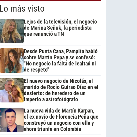
Lo más visto
Lejos de la televisión, el negocio
de Marina Señuk, la periodista
que renunció a TN
Desde Punta Cana, Pampita habló
sobre Martín Pepa y se confesó:
"No negocio la falta de lealtad ni
de respeto"
El nuevo negocio de Nicolás, el
marido de Rocío Guirao Díaz en el
desierto: de heredero de un
imperio a astrofotógrafo
La nueva vida de Martín Karpan,
el ex novio de Florencia Peña que
construyó un negocio con ella y
ahora triunfa en Colombia