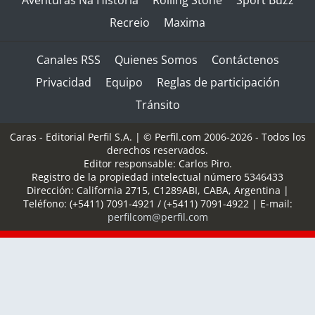
Aventuras Na Historia
Rolling Stone
Sport Buzz
Recreio
Maxima
Canales RSS
Quienes Somos
Contáctenos
Privacidad
Equipo
Reglas de participación
Tránsito
Caras - Editorial Perfil S.A.
| © Perfil.com 2006-2026 - Todos los
derechos reservados.
Editor responsable: Carlos Piro.
Registro de la propiedad intelectual número 5346433
Dirección:
California 2715
,
C1289ABI
,
CABA, Argentina
|
Teléfono:
(+5411) 7091-4921
/
(+5411) 7091-4922
| E-mail:
perfilcom@perfil.com