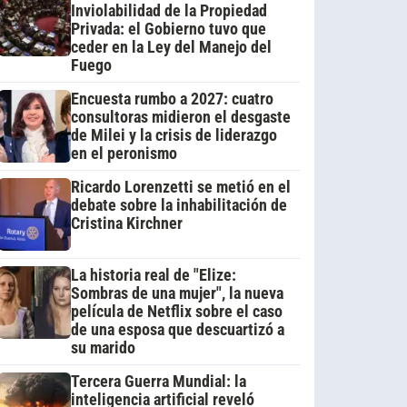
Inviolabilidad de la Propiedad
Privada: el Gobierno tuvo que
ceder en la Ley del Manejo del
Fuego
Encuesta rumbo a 2027: cuatro
consultoras midieron el desgaste
de Milei y la crisis de liderazgo
en el peronismo
Ricardo Lorenzetti se metió en el
debate sobre la inhabilitación de
Cristina Kirchner
La historia real de "Elize:
Sombras de una mujer", la nueva
película de Netflix sobre el caso
de una esposa que descuartizó a
su marido
Tercera Guerra Mundial: la
inteligencia artificial reveló