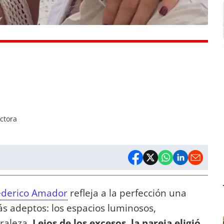
ctora
Federico Amador
refleja a la perfección una
s adeptos: los espacios luminosos,
uraleza.
Lejos de los excesos, la pareja eligió