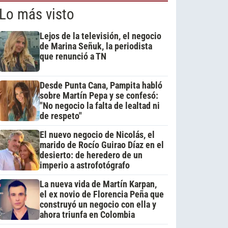
Lo más visto
Lejos de la televisión, el negocio
de Marina Señuk, la periodista
que renunció a TN
Desde Punta Cana, Pampita habló
sobre Martín Pepa y se confesó:
"No negocio la falta de lealtad ni
de respeto"
El nuevo negocio de Nicolás, el
marido de Rocío Guirao Díaz en el
desierto: de heredero de un
imperio a astrofotógrafo
La nueva vida de Martín Karpan,
el ex novio de Florencia Peña que
construyó un negocio con ella y
ahora triunfa en Colombia