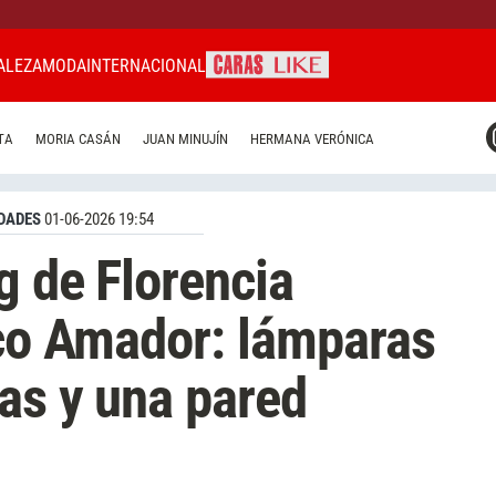
ALEZA
MODA
INTERNACIONAL
CARAS MIAMI
TA
MORIA CASÁN
JUAN MINUJÍN
HERMANA VERÓNICA
CARAS BRASIL
CARAS URUGUAY
DADES
01-06-2026 19:54
g de Florencia
ico Amador: lámparas
as y una pared