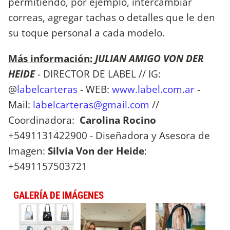
permitiendo, por ejemplo, intercambiar
correas, agregar tachas o detalles que le den
su toque personal a cada modelo.
Más información:
JULIAN AMIGO VON DER
HEIDE
- DIRECTOR DE LABEL // IG:
@
labelcarteras
- WEB:
www.label.com.ar
-
Mail:
labelcarteras@gmail.com
//
Coordinadora:
Carolina Rocino
+5491131422900 - Diseñadora y Asesora de
Imagen:
Silvia Von der Heide
:
+5491157503721
GALERÍA DE IMÁGENES