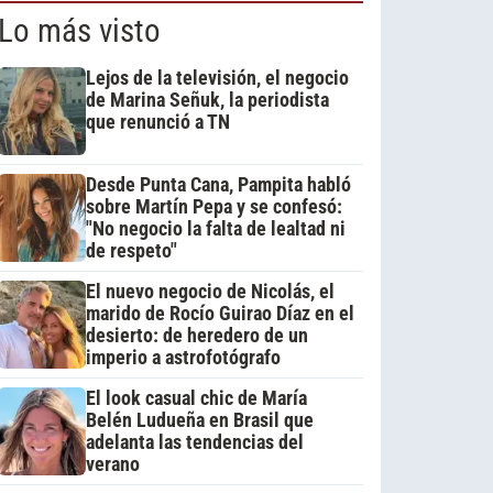
Lo más visto
Lejos de la televisión, el negocio
de Marina Señuk, la periodista
que renunció a TN
Desde Punta Cana, Pampita habló
sobre Martín Pepa y se confesó:
"No negocio la falta de lealtad ni
de respeto"
El nuevo negocio de Nicolás, el
marido de Rocío Guirao Díaz en el
desierto: de heredero de un
imperio a astrofotógrafo
El look casual chic de María
Belén Ludueña en Brasil que
adelanta las tendencias del
verano