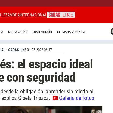
ALEZA
MODA
INTERNACIONAL
CARAS MIAMI
TA
MORIA CASÁN
JUAN MINUJÍN
HERMANA VERÓNICA
CARAS BRASIL
CARAS URUGUAY
IAL - CARAS LIKE
01-06-2026 06:17
s: el espacio ideal
e con seguridad
desde la obligación: aprender sin miedo al
 explica Gisela Triszcz.
Galería de fotos